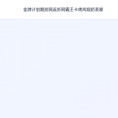
金牌计划
期房网
返折网
霸王卡
烤鸡翅
奶茶屋